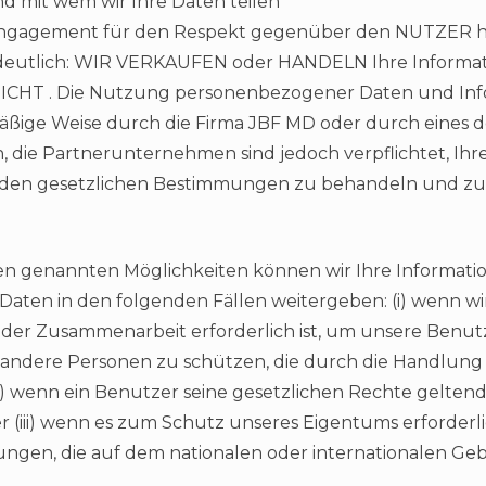
d mit wem wir Ihre Daten teilen
er Engagement für den Respekt gegenüber den NUTZER 
deutlich: WIR VERKAUFEN oder HANDELN Ihre Informat
NICHT . Die Nutzung personenbezogener Daten und Inf
äßige Weise durch die Firma JBF MD oder durch eines d
die Partnerunternehmen sind jedoch verpflichtet, Ihr
 den gesetzlichen Bestimmungen zu behandeln und z
en genannten Möglichkeiten können wir Ihre Informati
ten in den folgenden Fällen weitergeben: (i) wenn wir 
der Zusammenarbeit erforderlich ist, um unsere Benutze
 andere Personen zu schützen, die durch die Handlung
ii) wenn ein Benutzer seine gesetzlichen Rechte gelte
(iii) wenn es zum Schutz unseres Eigentums erforderlich
ungen, die auf dem nationalen oder internationalen Geb