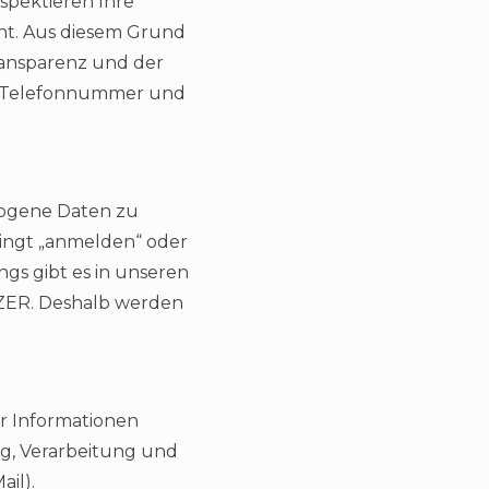
spektieren Ihre
cht. Aus diesem Grund
ransparenz und der
re Telefonnummer und
ezogene Daten zu
dingt „anmelden“ oder
ngs gibt es in unseren
ZER. Deshalb werden
er Informationen
ng, Verarbeitung und
il).