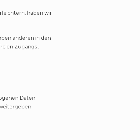
leichtern, haben wir
neben anderen in den
reien Zugangs .
ezogenen Daten
 weitergeben