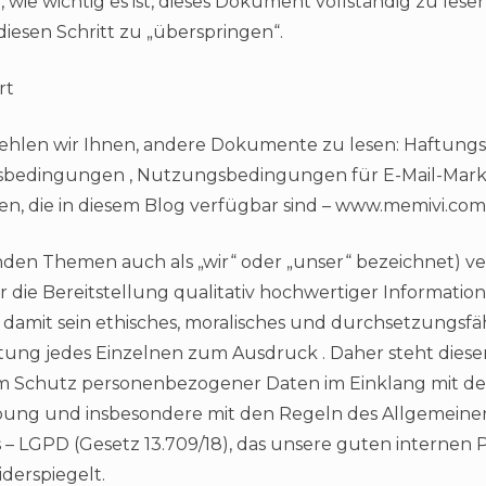
wie wichtig es ist, dieses Dokument vollständig zu lese
diesen Schritt zu „überspringen“.
rt
hlen wir Ihnen, andere Dokumente zu lesen: Haftungsa
bedingungen , Nutzungsbedingungen für E-Mail-Mark
 die in diesem Blog verfügbar sind – www.memivi.com
nden Themen auch als „wir“ oder „unser“ bezeichnet) v
 die Bereitstellung qualitativ hochwertiger Informations
 damit sein ethisches, moralisches und durchsetzungs
itung jedes Einzelnen zum Ausdruck . Daher steht diese
 Schutz personenbezogener Daten im Einklang mit de
ung und insbesondere mit den Regeln des Allgemeine
– LGPD (Gesetz 13.709/18), das unsere guten internen P
derspiegelt.