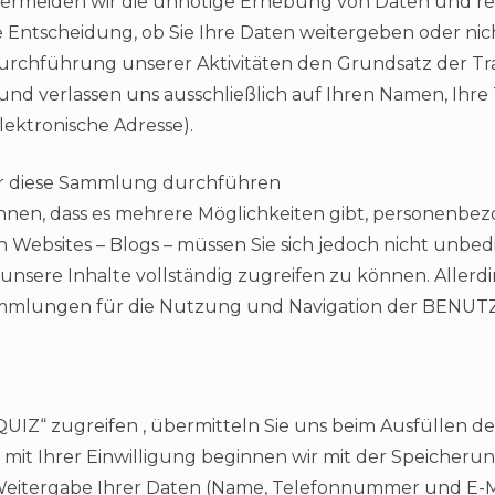
 vermeiden wir die unnötige Erhebung von Daten und re
ie Entscheidung, ob Sie Ihre Daten weitergeben oder ni
urchführung unserer Aktivitäten den Grundsatz der T
und verlassen uns ausschließlich auf Ihren Namen, Ih
lektronische Adresse).
wir diese Sammlung durchführen
wähnen, dass es mehrere Möglichkeiten gibt, personenb
 Websites – Blogs – müssen Sie sich jedoch nicht unbe
f unsere Inhalte vollständig zugreifen zu können. Allerdi
ammlungen für die Nutzung und Navigation der BENUT
UIZ“ zugreifen , übermitteln Sie uns beim Ausfüllen d
 mit Ihrer Einwilligung beginnen wir mit der Speicheru
tergabe Ihrer Daten (Name, Telefonnummer und E-Ma