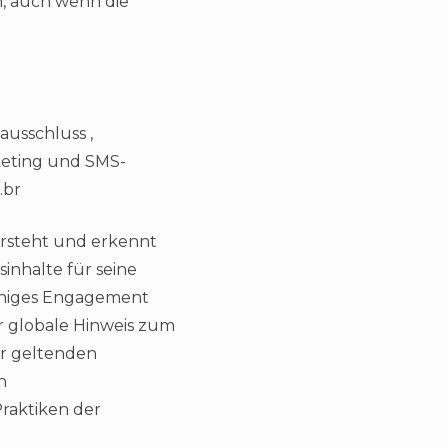
n, auch wenn die
usschluss ,
eting und SMS-
.br
ersteht und erkennt
inhalte für seine
fähiges Engagement
r globale Hinweis zum
r geltenden
n
raktiken der