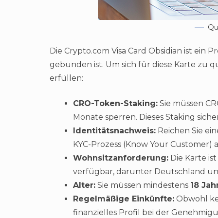
Qu
Die Crypto.com Visa Card Obsidian ist ein
gebunden ist. Um sich für diese Karte zu 
erfüllen:
CRO-Token-Staking:
Sie müssen CR
Monate sperren. Dieses Staking siche
Identitätsnachweis:
Reichen Sie ein
KYC-Prozess (Know Your Customer) a
Wohnsitzanforderung:
Die Karte is
verfügbar, darunter Deutschland u
Alter:
Sie müssen mindestens
18 Jah
Regelmäßige Einkünfte:
Obwohl kein
finanzielles Profil bei der Genehmig